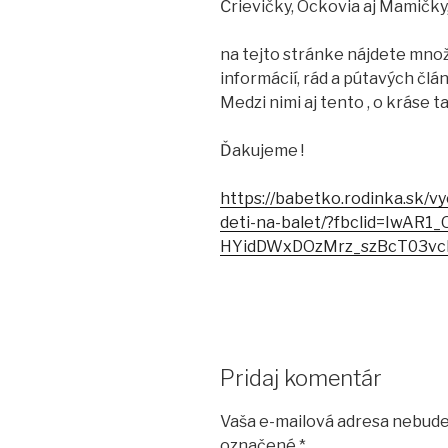
Črievičky, Ockovia aj Mamičky
na tejto stránke nájdete množ
informácií, rád a pútavých člá
Medzi nimi aj tento
,
o kráse ta
Ďakujeme
!
https://babetko.rodinka.sk/v
deti-na-balet/?fbclid=IwAR1
HYidDWxDOzMrz_szBcT03vc
Pridaj komentár
Vaša e-mailová adresa nebude
označené
*