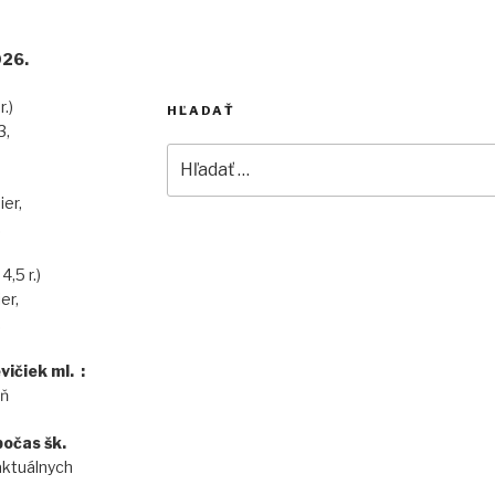
25/2026.
o 3r.)
HĽADAŤ
3,
Hľadať:
čníka )
illou Mier,
,
4,5 r.)
illou Mier,
,
vičiek ml. :
eň
počas šk.
aktuálnych