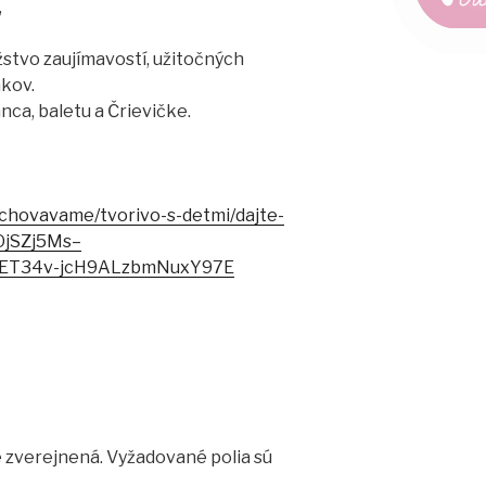
,
stvo zaujímavostí, užitočných
nkov.
nca, baletu a Črievičke.
ychovavame/tvorivo-s-detmi/dajte-
_OjSZj5Ms–
ET34v-jcH9ALzbmNuxY97E
 zverejnená.
Vyžadované polia sú