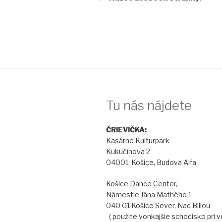
článku
Tu nás nájdete
ČRIEVIČ
Kasárne Kulturp
Kukučínova 2
04001 Košice, Budova Alfa
Košice Dance Cen
Námestie Jána Mat
040 01 Košice Sever, N
( použite vonkajšie schodisko pri