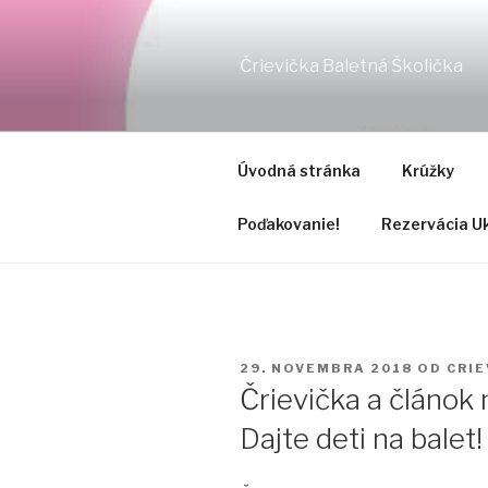
Prejsť
na
obsah
Črievička Baletná Školička
Úvodná stránka
Krúžky
Poďakovanie!
Rezervácia Uk
PUBLIKOVANÉ
29. NOVEMBRA 2018
OD
CRIE
Črievička a článok
Dajte deti na balet!