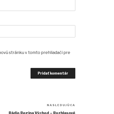
bovú stránku v tomto prehliadači pre
NASLEDUJÚCA
Ďalší
článok
Rádio Regina Východ – Rozhlasové