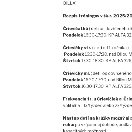
BILLA)
Rozpis tréningov v šk.r. 20
Črievičatká
( deti od dovŕšenéh
Pondelok
16:30-17:30, KP ALFA 32
Črievičky str.
( deti od 1. ro
Pondelok
16:30-17:30, nad B
Štvrtok
17:30-18:30, KP ALFA 326
Črievičky ml.
( deti od dovŕšeného 
Pondelok
16:30-17:30, nad B
Štvrtok
16:30-17:30, KP ALFA 326
Frekvencia
tr. u Črievičiek a Črie
voliteľná
1x/týždeň alebo 2x/týžd
Nástup
detí na krúžky možný aj 
roka:
po vzájomnej dohode, podľa 
kapacitných možností