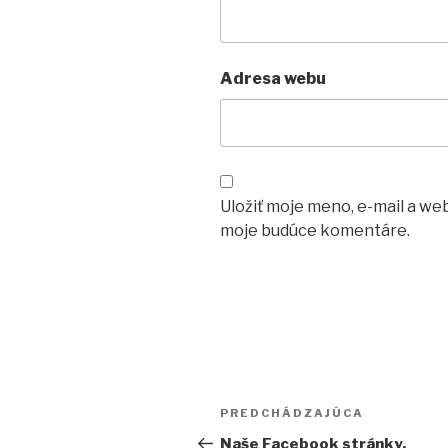
Adresa webu
Uložiť moje meno, e-mail a we
moje budúce komentáre.
Navigácia
Predchádzajúci
PREDCHÁDZAJÚCA
v
článok
Naše Facebook stránky.