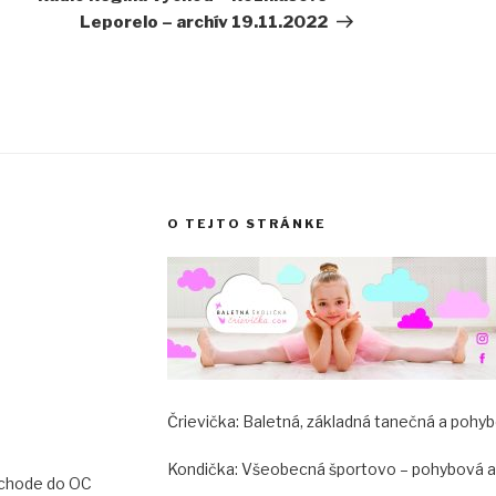
Leporelo – archív 19.11.2022
O TEJTO STRÁNKE
KA:
ark
ter,
Črievička: Baletná, základná tanečná a pohybo
hého 1
ad Billou
Kondička: Všeobecná športovo – pohybová a k
 vchode do OC