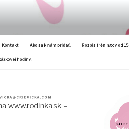
Kontakt
Ako sa k nám pridať.
Rozpis tréningov od 15
ážkovej hodiny.
VICKA@CRIEVICKA.COM
 na www.rodinka.sk –