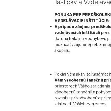
Jasličky a Vzdelávac
PONUKA PRE
PREDŠKOLSKÉ
VZDELÁVACIE INŠTITÚCIE:
V prípade záujmu predškolsk
vzdelávacích inštitúcií
ponúk
detí, na Baletnú a pohybovú p
možnosť vzájomnej reklamnej
skupinu.
Pokiaľ Vám aktivita Kasárňac
Vám všeobecnú tanečnú príp
priestoroch Vášho zariadenia
všeobecnú tanečnú a pohybov
rozsahu, prispôsobenú a prim
zdatnosti Vašich zverencov.