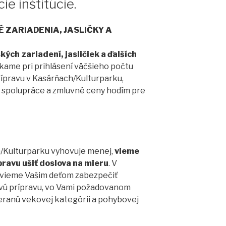
ie inštitúcie.
 ZARIADENIA, JASLIČKY A
ých zariadení, jasličiek a ďalších
ame pri prihlásení väčšieho počtu
rípravu v Kasárňach/Kulturparku,
 spolupráce a zmluvné ceny hodím pre
h/Kulturparku vyhovuje menej,
vieme
ravu ušiť doslova na mieru
. V
 vieme Vašim deťom zabezpečiť
ú prípravu, vo Vami požadovanom
eranú vekovej kategórii a pohybovej