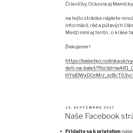
Črievičky, Ockovia aj Mamičky
na tejto stránke nájdete množ
informácií, rád a pútavých člá
Medzi nimi aj tento
,
o kráse ta
Ďakujeme
!
https://babetko.rodinka.sk/v
deti-na-balet/?fbclid=IwAR1
HYidDWxDOzMrz_szBcT03vc
PUBLIKOVANÉ
19. SEPTEMBRA 2017
Naše Facebook str
Pridajte sa k priateľom
naše