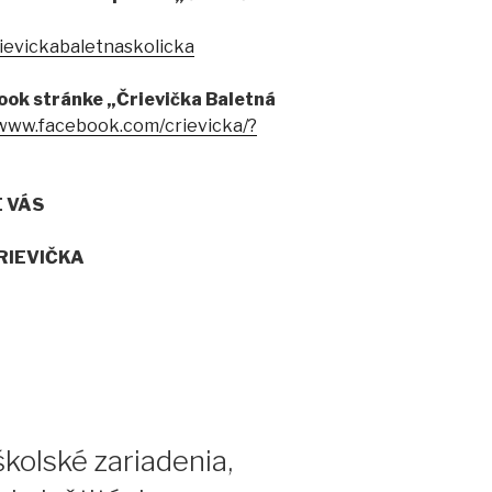
ievickabaletnaskolicka
ook stránke
„Črievička Baletná
/www.facebook.com/crievicka/?
E VÁS
ČRIEVIČKA
olské zariadenia,