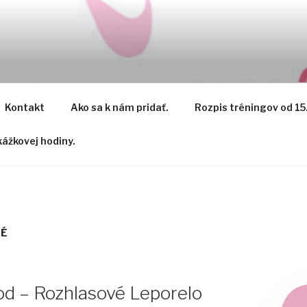
Kontakt
Ako sa k nám pridať.
Rozpis tréningov od 15
ážkovej hodiny.
NÉ
od – Rozhlasové Leporelo