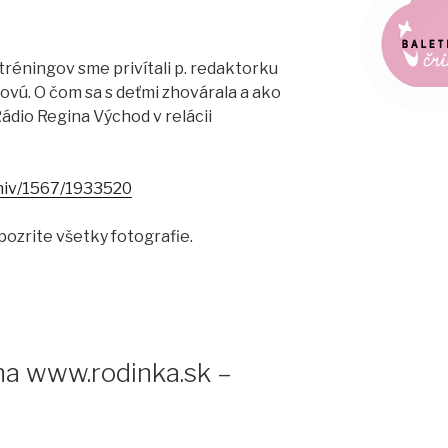
réningov sme privítali p. redaktorku
ovú. O čom sa s deťmi zhovárala a ako
ádio Regina Východ v relácii
chiv/1567/1933520
pozrite všetky fotografie.
 na www.rodinka.sk –