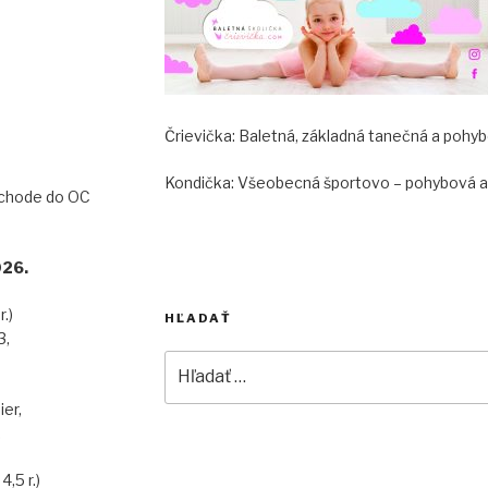
KA:
ark
ter,
Črievička: Baletná, základná tanečná a pohybo
hého 1
ad Billou
Kondička: Všeobecná športovo – pohybová a k
 vchode do OC
25/2026.
o 3r.)
HĽADAŤ
3,
Hľadať:
čníka )
illou Mier,
,
4,5 r.)