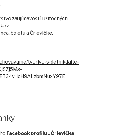
,
stvo zaujímavostí, užitočných
nkov.
nca, baletu a Črievičke.
ychovavame/tvorivo-s-detmi/dajte-
_OjSZj5Ms–
ET34v-jcH9ALzbmNuxY97E
ánky.
ho
Facebook profilu
„Črievička