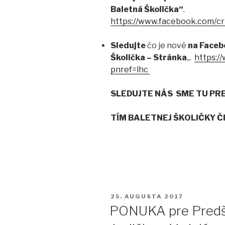
Baletná Školička“
.
https://www.facebook.com/cr
Sledujte
čo je nové
na Faceb
Školička – Stránka
„.
https:/
pnref=lhc
SLEDUJTE NÁS
SME TU PR
TÍM BALETNEJ ŠKOLIČKY 
PUBLIKOVANÉ
25. AUGUSTA 2017
PONUKA pre Predšk