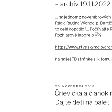
– archív 19.11.2022
… na jednom z novembrových t
Rádia Regina Východ, p. Bertič
to celé dopadlo?… Počúvajte R
Rozhlasové leporelo
https://www.rtvs.sk/radio/ar
na našej FB stránke si k tomu 
PUBLIKOVANÉ
29. NOVEMBRA 2018
Črievička a článok
Dajte deti na balet!