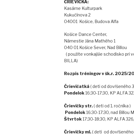
ČRIEVIČ
Kasárne Kulturp
Kukučínova 2
04001 Košice, Budova Alfa
Košice Dance Cen
Námestie Jána Mat
040 01 Košice Sever, N
( použite vonkajšie schodisko pri
BILLA)
Rozpis tréningov v šk.r. 20
Črievičatká
( deti od dovŕšenéh
Pondelok
16:30-17:30, KP ALFA 32
Črievičky str.
( deti od 1. ro
Pondelok
16:30-17:30, nad B
Štvrtok
17:30-18:30, KP ALFA 326
Črievičky ml.
( deti od dovŕšeného 