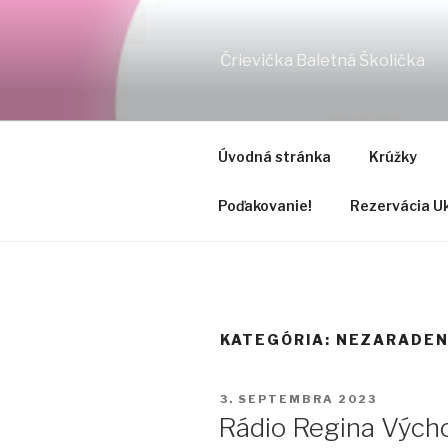
Prejsť
na
obsah
Črievička Baletná Školička
Úvodná stránka
Krúžky
Poďakovanie!
Rezervácia Uk
KATEGÓRIA:
NEZARADE
PUBLIKOVANÉ
3. SEPTEMBRA 2023
Rádio Regina Vých